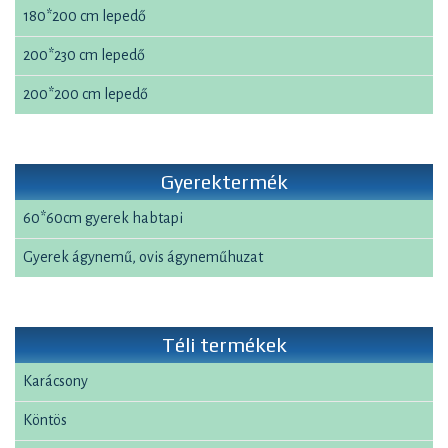
180*200 cm lepedő
200*230 cm lepedő
200*200 cm lepedő
Gyerektermék
60*60cm gyerek habtapi
Gyerek ágynemű, ovis ágyneműhuzat
Téli termékek
Karácsony
Köntös