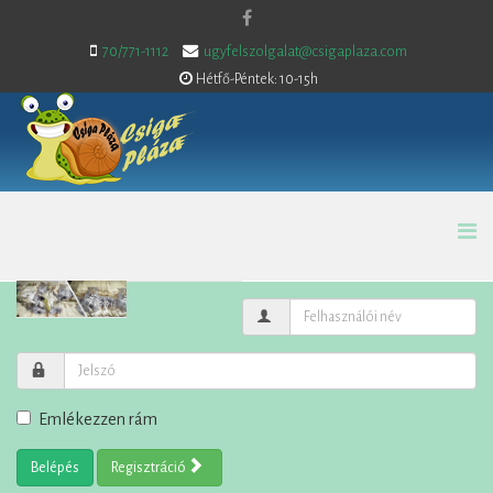
70/771-1112
ugyfelszolgalat@csigaplaza.com
Hétfő-Péntek: 10-15h
Emlékezzen rám
Belépés
Regisztráció