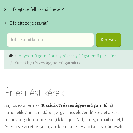
Elfelejtette felhasználónevét?
Elfelejtette jelszavát?
Ágynemű garnitúra
7 részes 3D ágynemű garnitúra
Kiscicák 7 részes ágynemű garnitúra
Értesítést kérek!
Sajnos ez a termék (
Kiscicák 7 részes ágynemű garnitúra
)
átmenetileg nincs raktáron, vagy nincs elegendő készlet a kért
mennyiség eléréséhez. Kérjük küldje el/adja meg e-mail címét, ha
értesítést szeretne kapni, amikor újra fel lesz töltve a raktárkészle.