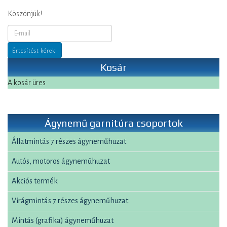
Köszönjük!
Kosár
A kosár üres
Ágynemű garnitúra csoportok
Állatmintás 7 részes ágyneműhuzat
Autós, motoros ágyneműhuzat
Akciós termék
Virágmintás 7 részes ágyneműhuzat
Mintás (grafika) ágyneműhuzat