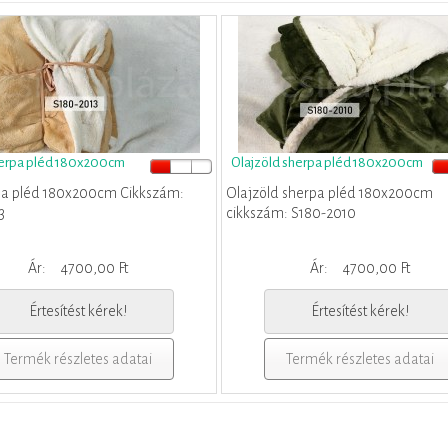
herpa pléd 180x200cm
Olajzöld sherpa pléd 180x200cm
pa pléd 180x200cm Cikkszám:
Olajzöld sherpa pléd 180x200cm
3
cikkszám: S180-2010
Ár:
4700,00 Ft
Ár:
4700,00 Ft
Értesítést kérek!
Értesítést kérek!
Termék részletes adatai
Termék részletes adatai