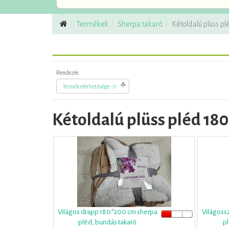
Termékek
Sherpa takaró
Kétoldalú plüss p
Rendezés
Termék elérhetősége -/+
Kétoldalú plüss pléd 18
Világos drapp 180*200 cm sherpa
Világoss
pléd, bundás takaró
pl