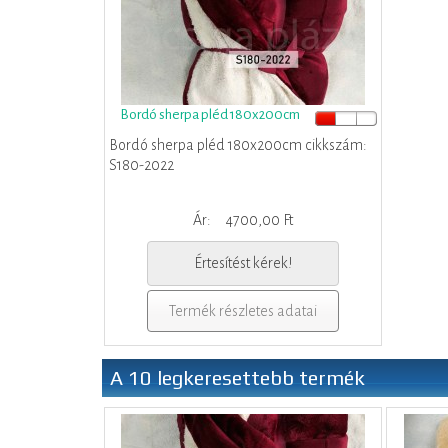
Bordó sherpa pléd 180x200cm
Bordó sherpa pléd 180x200cm cikkszám:
S180-2022
Ár:
4700,00 Ft
Értesítést kérek!
Termék részletes adatai
A 10 legkeresettebb termék