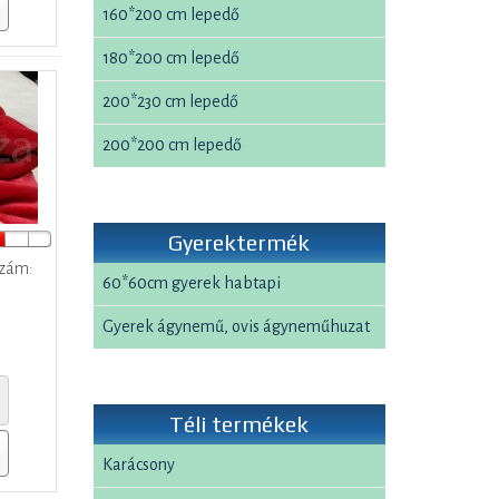
160*200 cm lepedő
180*200 cm lepedő
200*230 cm lepedő
200*200 cm lepedő
Gyerektermék
szám:
60*60cm gyerek habtapi
Gyerek ágynemű, ovis ágyneműhuzat
Téli termékek
Karácsony