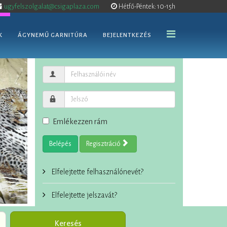
ugyfelszolgalat@csigaplaza.com
Hétfő-Péntek: 10-15h
K
ÁGYNEMŰ GARNITÚRA
BEJELENTKEZÉS
Emlékezzen rám
Belépés
Regisztráció
Elfelejtette felhasználónevét?
Elfelejtette jelszavát?