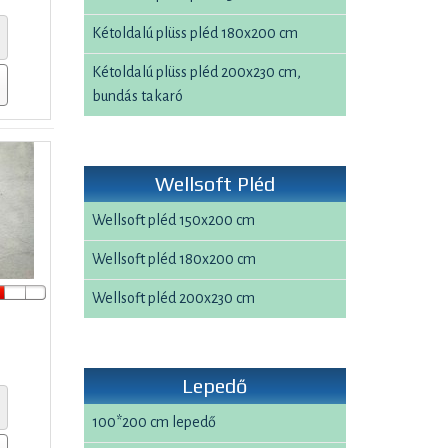
Kétoldalú plüss pléd 180x200 cm
Kétoldalú plüss pléd 200x230 cm,
bundás takaró
Wellsoft Pléd
Wellsoft pléd 150x200 cm
Wellsoft pléd 180x200 cm
Wellsoft pléd 200x230 cm
Lepedő
100*200 cm lepedő