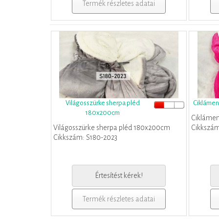
Termék részletes adatai
Világosszürke sherpa pléd
Ciklámen
180x200cm
Cikláme
Világosszürke sherpa pléd 180x200cm
Cikkszám
Cikkszám: S180-2023
Értesítést kérek!
Termék részletes adatai