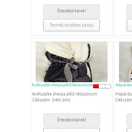
Értesítést kérek!
Termék részletes adatai
Acélszürke sherpa pléd 180x200cm
Hópárduc
Acélszürke sherpa pléd 180x200cm
Hópárdu
Cikkszám: S180-2015
Cikkszám
Értesítést kérek!