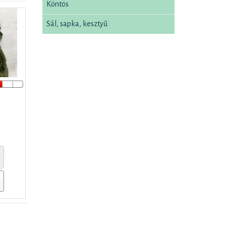
Köntös
Sál, sapka, kesztyű