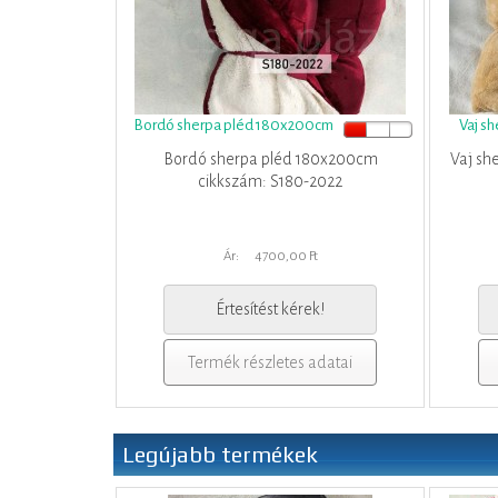
Bordó sherpa pléd 180x200cm
Vaj s
Bordó sherpa pléd 180x200cm
Vaj sh
cikkszám: S180-2022
Ár:
4700,00 Ft
Értesítést kérek!
Termék részletes adatai
Legújabb termékek