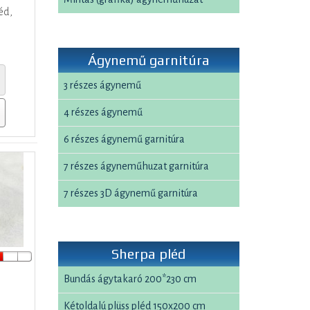
éd,
Ágynemű garnitúra
3 részes ágynemű
4 részes ágynemű
6 részes ágynemű garnitúra
7 részes ágyneműhuzat garnitúra
7 részes 3D ágynemű garnitúra
Sherpa pléd
Bundás ágytakaró 200*230 cm
Kétoldalú plüss pléd 150x200 cm