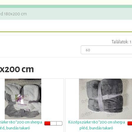
léd 180x200 cm
Találatok: 1 
0x200 cm
zürke 180*200 cm sherpa
Középszürke 180*200 cm sherpa
éd, bundás takaró
pléd, bundás takaró