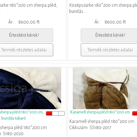
zürke 180*200 cm sherpa pléd,
Középszürke 180*200 cm sherpa pl
.
bundás ...
Ár:
8600,00 Ft
Ár:
8600,00 Ft
Értesítést kérek!
Értesítést kérek!
Termék részletes adatai
Termék részletes adatai
 sherpa pléd 180*200 cm,
Karamell sherpa pléd 180*200 cm
bundás takaró
Karamell sherpa pléd 180*200 cm
 sherpa pléd 180*200 cm
Cikkszám: SS180-2017
: S180-2020