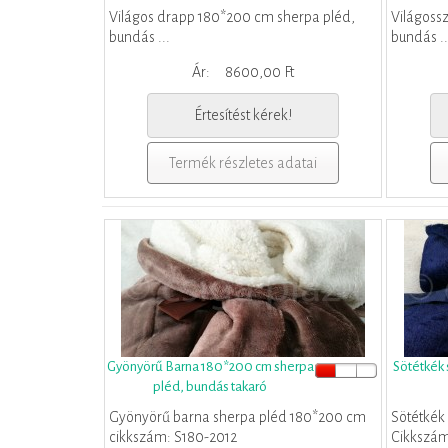
Világos drapp 180*200 cm sherpa pléd,
Világoss
bundás ...
bundás ..
Ár:
8600,00 Ft
Értesítést kérek!
Termék részletes adatai
Gyönyörű Barna 180*200 cm sherpa
Sötétkék
pléd, bundás takaró
Gyönyörű barna sherpa pléd 180*200 cm
Sötétkék
cikkszám: S180-2012
Cikkszám