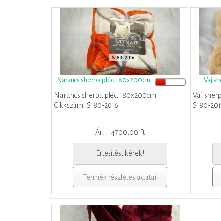
Narancs sherpa pléd 180x200cm
Vaj s
Narancs sherpa pléd 180x200cm
Vaj sher
Cikkszám: S180-2016
S180-201
Ár:
4700,00 Ft
Értesítést kérek!
Termék részletes adatai