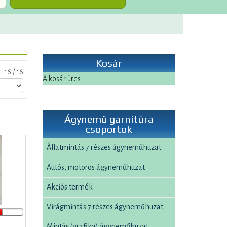
Kosár
- 16 / 16
A kosár üres
Ágynemű garnitúra
csoportok
Állatmintás 7 részes ágyneműhuzat
Autós, motoros ágyneműhuzat
Akciós termék
Virágmintás 7 részes ágyneműhuzat
Mintás (grafika) ágyneműhuzat