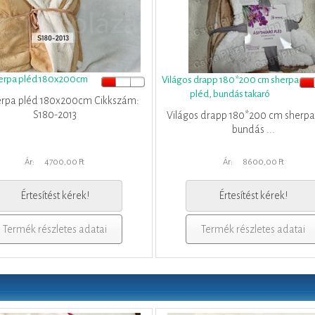
herpa pléd 180x200cm
Világos drapp 180*200 cm sherpa
pléd, bundás takaró
erpa pléd 180x200cm Cikkszám:
S180-2013
Világos drapp 180*200 cm sherpa
bundás ...
Ár:
4700,00 Ft
Ár:
8600,00 Ft
Értesítést kérek!
Értesítést kérek!
Termék részletes adatai
Termék részletes adatai