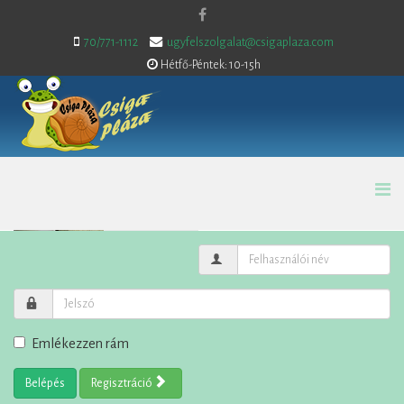
70/771-1112
ugyfelszolgalat@csigaplaza.com
Hétfő-Péntek: 10-15h
Emlékezzen rám
Belépés
Regisztráció