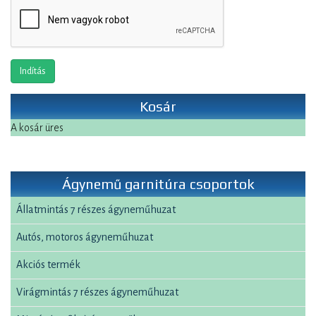
Indítás
Kosár
A kosár üres
Ágynemű garnitúra csoportok
Állatmintás 7 részes ágyneműhuzat
Autós, motoros ágyneműhuzat
Akciós termék
Virágmintás 7 részes ágyneműhuzat