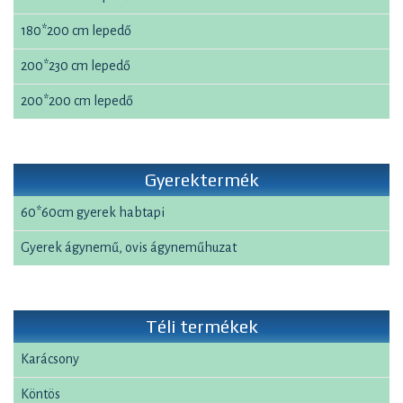
180*200 cm lepedő
200*230 cm lepedő
200*200 cm lepedő
Gyerektermék
60*60cm gyerek habtapi
Gyerek ágynemű, ovis ágyneműhuzat
Téli termékek
Karácsony
Köntös