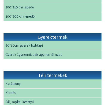
200*230 cm lepedő
200*200 cm lepedő
Gyerektermék
60*60cm gyerek habtapi
Gyerek ágynemű, ovis ágyneműhuzat
Téli termékek
Karácsony
Köntös
Sál, sapka, kesztyű