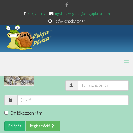
70/771-1112
ugyfelszolgalat@csigaplaza.com
Hétfő-Péntek: 10-15h
Emlékezzen rám
Belépés
Regisztráció