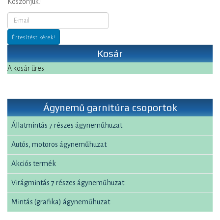
Köszönjük!
Kosár
A kosár üres
Ágynemű garnitúra csoportok
Állatmintás 7 részes ágyneműhuzat
Autós, motoros ágyneműhuzat
Akciós termék
Virágmintás 7 részes ágyneműhuzat
Mintás (grafika) ágyneműhuzat