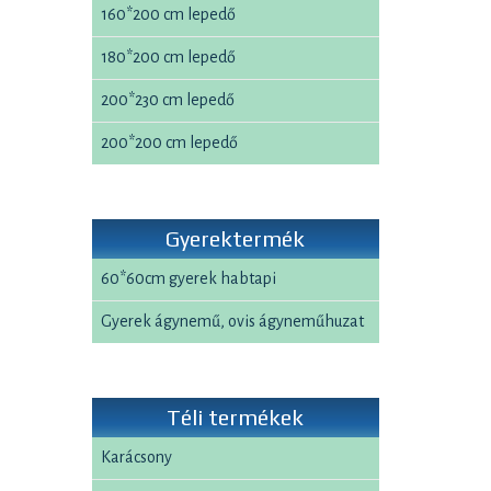
160*200 cm lepedő
180*200 cm lepedő
200*230 cm lepedő
200*200 cm lepedő
Gyerektermék
60*60cm gyerek habtapi
Gyerek ágynemű, ovis ágyneműhuzat
Téli termékek
Karácsony