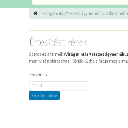
Virág mintás 7 részes ágyneműhuzat (krizantém
Értesítést kérek!
Sajnos ez a termék (
Virág mintás 7 részes ágyneműhuz
mennyiség eléréséhez. Kérjük küldje el/adja meg e-mail cí
Köszönjük!