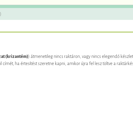
)
at (krizantém)
) átmenetileg nincs raktáron, vagy nincs elegendő készlet
mét, ha értesítést szeretne kapni, amikor újra fel lesz töltve a raktárkés