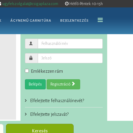
ugyfelszolgalat@csigaplaza.com
Hétfő-Péntek: 10-15h
K
ÁGYNEMŰ GARNITÚRA
BEJELENTKEZÉS
Emlékezzen rám
Belépés
Regisztráció
Elfelejtette felhasználónevét?
Elfelejtette jelszavát?