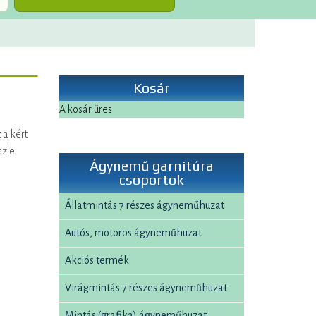
Kosár
A kosár üres
 a kért
zle.
Ágynemű garnitúra
csoportok
Állatmintás 7 részes ágyneműhuzat
Autós, motoros ágyneműhuzat
Akciós termék
Virágmintás 7 részes ágyneműhuzat
Mintás (grafika) ágyneműhuzat