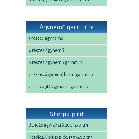
Ágynemű garnitúra
3 részes ágynemű
4 részes ágynemű
6 részes ágynemű garnitúra
7 részes ágyneműhuzat garnitúra
7 részes 3D ágynemű garnitúra
Sherpa pléd
Bundás ágytakaró 200*230 cm
Kétoldalú plüss pléd 150x200 cm