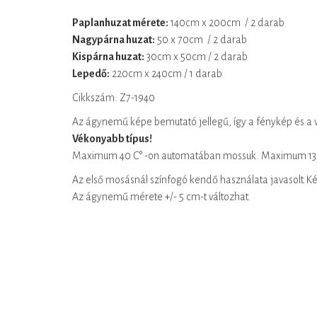
Paplanhuzat mérete:
140cm x 200cm / 2 darab
Nagypárna huzat:
50 x 70cm / 2 darab
Kispárna huzat:
30cm x 50cm / 2 darab
Lepedő:
220cm x 240cm / 1 darab
Cikkszám: Z7-1940
Az ágynemű képe bemutató jellegű, így a fénykép és a v
Vékonyabb típus!
Maximum 40 C° -on automatában mossuk. Maximum 130 
Az első mosásnál színfogó kendő használata javasolt.Ké
Az ágynemű mérete +/- 5 cm-t változhat.