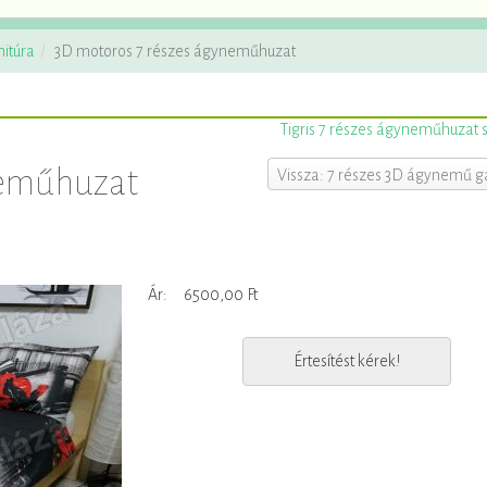
itúra
3D motoros 7 részes ágyneműhuzat
Tigris 7 részes ágyneműhuzat s
neműhuzat
Vissza: 7 részes 3D ágynemű ga
Ár:
6500,00 Ft
Értesítést kérek!