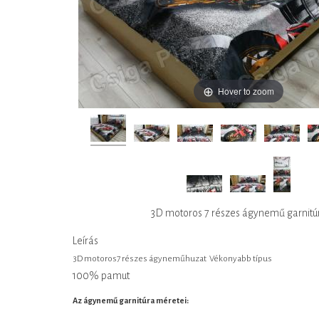
Hover to zoom
3D motoros 7 részes ágynemű garnitú
Leírás
3D motoros7 részes ágyneműhuzat Vékonyabb típus
100% pamut
Az ágynemű garnitúra méretei: