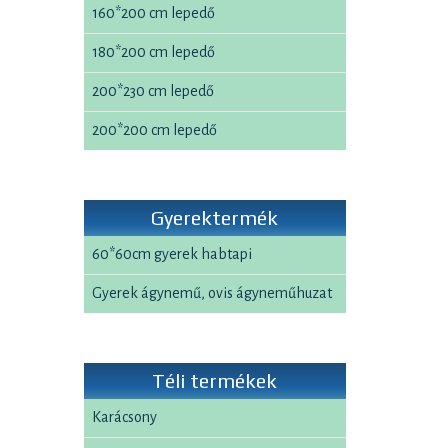
160*200 cm lepedő
180*200 cm lepedő
200*230 cm lepedő
200*200 cm lepedő
Gyerektermék
60*60cm gyerek habtapi
Gyerek ágynemű, ovis ágyneműhuzat
Téli termékek
Karácsony