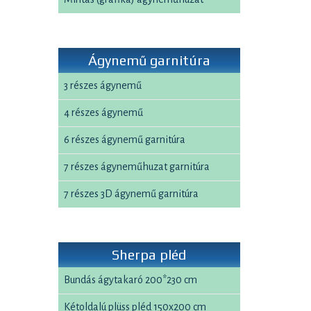
Ágynemű garnitúra
3 részes ágynemű
4 részes ágynemű
6 részes ágynemű garnitúra
7 részes ágyneműhuzat garnitúra
7 részes 3D ágynemű garnitúra
Sherpa pléd
Bundás ágytakaró 200*230 cm
Kétoldalú plüss pléd 150x200 cm