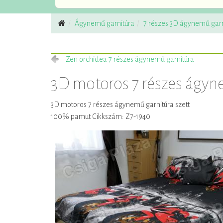
Ágynemű garnitúra
7 részes 3D ágynemű garn
Zen orchidea 7 részes ágynemű garnitúra
3D motoros 7 részes ágy
3D motoros 7 részes ágynemű garnitúra szett
100% pamut Cikkszám: Z7-1940