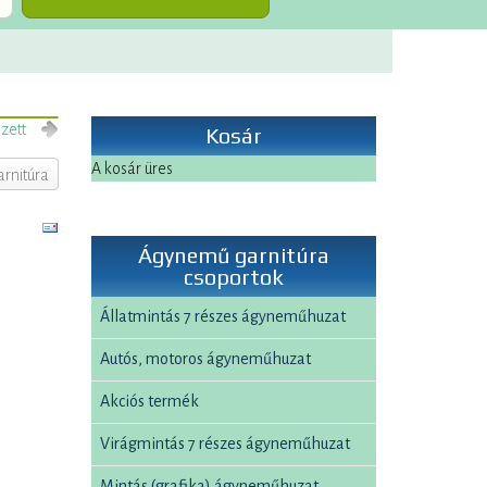
zett
Kosár
A kosár üres
rnitúra
Ágynemű garnitúra
csoportok
Állatmintás 7 részes ágyneműhuzat
Autós, motoros ágyneműhuzat
Akciós termék
Virágmintás 7 részes ágyneműhuzat
Mintás (grafika) ágyneműhuzat