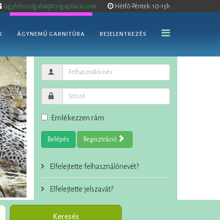
ugyfelszolgalat@csigaplaza.com
Hétfő-Péntek: 10-15h
K
ÁGYNEMŰ GARNITÚRA
BEJELENTKEZÉS
Emlékezzen rám
Belépés
Regisztráció
Elfelejtette felhasználónevét?
Elfelejtette jelszavát?