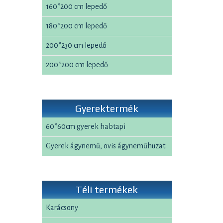
160*200 cm lepedő
180*200 cm lepedő
200*230 cm lepedő
200*200 cm lepedő
Gyerektermék
60*60cm gyerek habtapi
Gyerek ágynemű, ovis ágyneműhuzat
Téli termékek
Karácsony