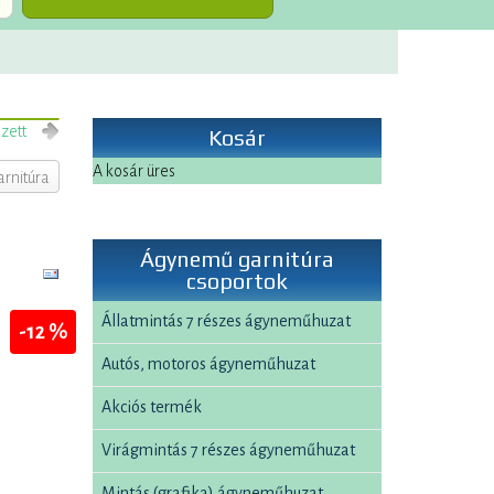
zett
Kosár
A kosár üres
rnitúra
Ágynemű garnitúra
csoportok
Állatmintás 7 részes ágyneműhuzat
-12 %
Autós, motoros ágyneműhuzat
Akciós termék
Virágmintás 7 részes ágyneműhuzat
Mintás (grafika) ágyneműhuzat