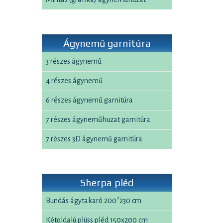
Ágynemű garnitúra
3 részes ágynemű
4 részes ágynemű
6 részes ágynemű garnitúra
7 részes ágyneműhuzat garnitúra
7 részes 3D ágynemű garnitúra
Sherpa pléd
Bundás ágytakaró 200*230 cm
Kétoldalú plüss pléd 150x200 cm