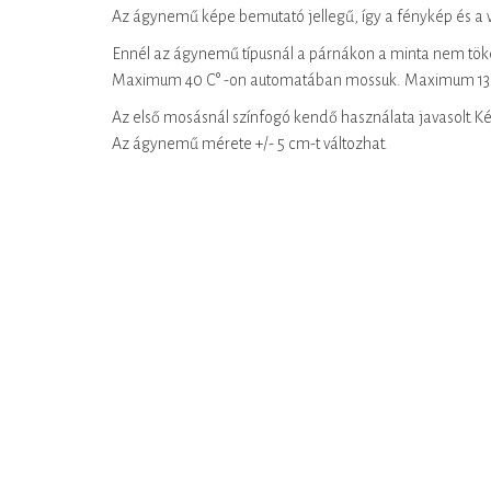
Az ágynemű képe bemutató jellegű, így a fénykép és a v
Ennél az ágynemű típusnál a párnákon a minta nem tökél
Maximum 40 C° -on automatában mossuk. Maximum 130 
Az első mosásnál színfogó kendő használata javasolt.Ké
Az ágynemű mérete +/- 5 cm-t változhat.