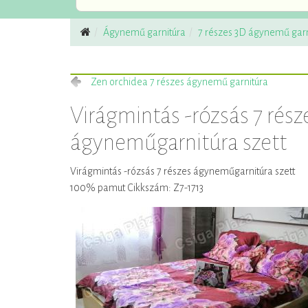
Ágynemű garnitúra
7 részes 3D ágynemű garn
Zen orchidea 7 részes ágynemű garnitúra
Virágmintás -rózsás 7 rész
ágyneműgarnitúra szett
Virágmintás -rózsás 7 részes ágyneműgarnitúra szett
100% pamut Cikkszám: Z7-1713