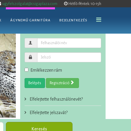
ugyfelszolgalat@csigaplaza.com
Hétfő-Péntek: 10-15h
K
ÁGYNEMŰ GARNITÚRA
BEJELENTKEZÉS
Emlékezzen rám
Belépés
Regisztráció
Elfelejtette felhasználónevét?
Elfelejtette jelszavát?