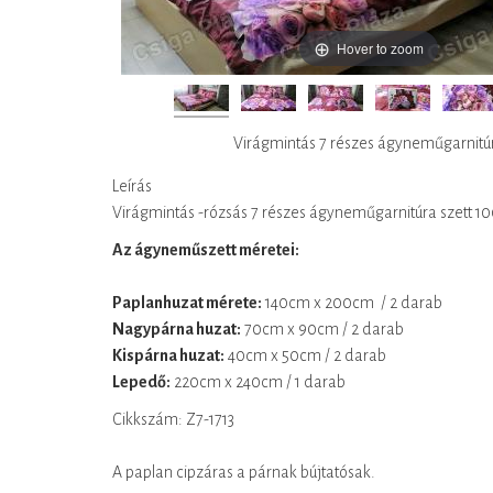
Hover to zoom
Virágmintás 7 részes ágyneműgarnitú
Leírás
Virágmintás -rózsás 7 részes ágyneműgarnitúra szett 
Az ágyneműszett méretei:
Paplanhuzat mérete:
140cm x 200cm / 2 darab
Nagypárna huzat:
70cm x 90cm / 2 darab
Kispárna huzat:
40cm x 50cm / 2 darab
Lepedő:
220cm x 240cm / 1 darab
Cikkszám: Z7-1713
A paplan cipzáras a párnak bújtatósak.