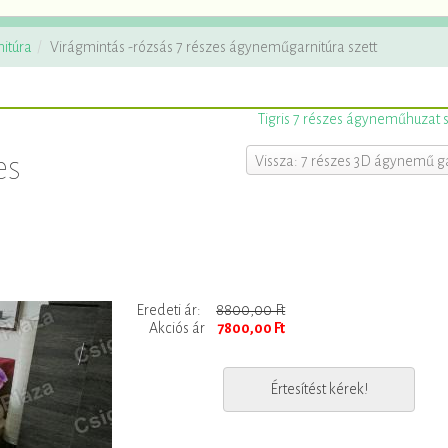
itúra
Virágmintás -rózsás 7 részes ágyneműgarnitúra szett
Tigris 7 részes ágyneműhuzat s
es
Vissza: 7 részes 3D ágynemű ga
Eredeti ár:
8800,00 Ft
Akciós ár
7800,00 Ft
Értesítést kérek!