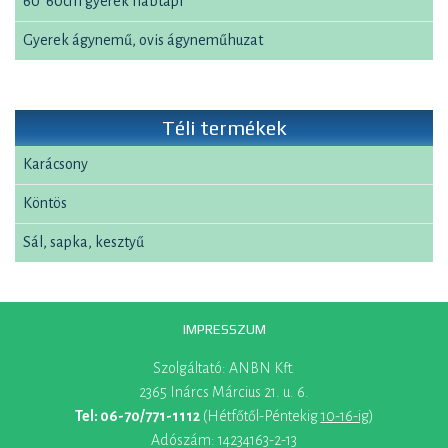
60*60cm gyerek habtapi
Gyerek ágynemű, ovis ágyneműhuzat
Téli termékek
Karácsony
Köntös
Sál, sapka, kesztyű
IMPRESSZUM
Szolgáltató: ANBN Kft.
2365 Inárcs Március 21. u. 6.
Tel: 06-70/771-1112
(Hétfőtől-Péntekig
10-16-ig
)
Adószám: 14234163-2-13