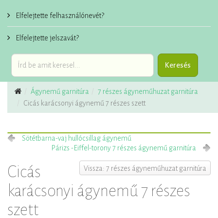
Elfelejtette felhasználónevét?
Elfelejtette jelszavát?
Ágynemű garnitúra
7 részes ágyneműhuzat garnitúra
Cicás karácsonyi ágynemű 7 részes szett
Sötétbarna-vaj hullócsillag ágynemű
Párizs -Eiffel-torony 7 részes ágynemű garnitúra
Cicás
Vissza: 7 részes ágyneműhuzat garnitúra
karácsonyi ágynemű 7 részes
szett