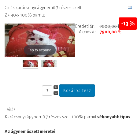
Cicás karácsonyi ágynemű 7 részes szett
Z7-4033 100% pamut
-13 %
Eredeti ár:
9000,00 Ft
Akciós ár
7900,00 Ft
Tap to expand
Leírás
Karácsonyi ágynemű 7 részes szett 100% pamut
vékonyabb típus
Az ágyneműszett méretei: