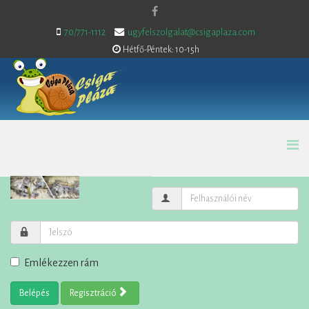
70/771-1112
ugyfelszolgalat@csigaplaza.com
Hétfő-Péntek: 10-15h
Emlékezzen rám
Belépés
Regisztráció