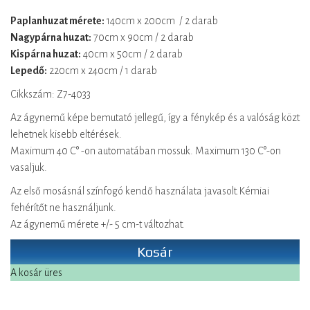
Paplanhuzat mérete:
140cm x 200cm / 2 darab
Nagypárna huzat:
70cm x 90cm / 2 darab
Kispárna huzat:
40cm x 50cm / 2 darab
Lepedő:
220cm x 240cm / 1 darab
Cikkszám: Z7-4033
Az ágynemű képe bemutató jellegű, így a fénykép és a valóság közt
lehetnek kisebb eltérések.
Maximum 40 C° -on automatában mossuk. Maximum 130 C°-on
vasaljuk.
Az első mosásnál színfogó kendő használata javasolt.Kémiai
fehérítőt ne használjunk.
Az ágynemű mérete +/- 5 cm-t változhat.
Kosár
A kosár üres