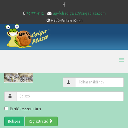
70/771-1112
ugyfelszolgalat@csigaplaza.com
Hétfő-Péntek: 10-15h
Emlékezzen rám
Belépés
Regisztráció