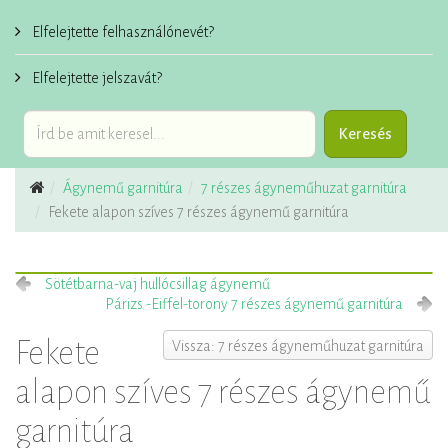
Elfelejtette felhasználónevét?
Elfelejtette jelszavát?
Ágynemű garnitúra
7 részes ágyneműhuzat garnitúra
Fekete alapon szíves 7 részes ágynemű garnitúra
Sötétbarna-vaj hullócsillag ágynemű
Párizs -Eiffel-torony 7 részes ágynemű garnitúra
Fekete
Vissza: 7 részes ágyneműhuzat garnitúra
alapon szíves 7 részes ágynemű
garnitúra