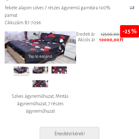
Fekete alapon szíves 7 részes ágynemű garnitúra 100%
pamut.
Cikkszám:B7-7096
-25 %
Eredeti ár:
12500,00 Ft
Akciós ár
10000,00 Ft
Tap to expand
Szíves ágyneműhuzat, Mintás
ágyneműhuzat, 7 részes
ágyneműhuzat
Értesítést kérek!