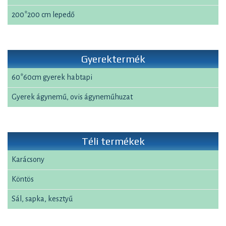
200*200 cm lepedő
Gyerektermék
60*60cm gyerek habtapi
Gyerek ágynemű, ovis ágyneműhuzat
Téli termékek
Karácsony
Köntös
Sál, sapka, kesztyű