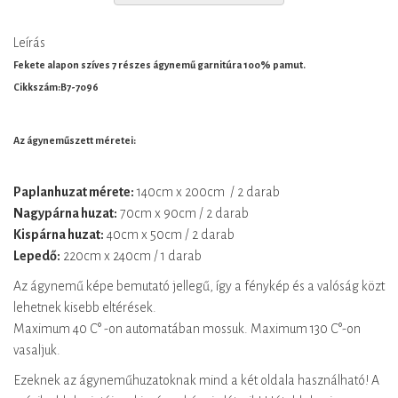
Leírás
Fekete alapon szíves 7 részes ágynemű garnitúra 100% pamut.
Cikkszám:B7-7096
Az ágyneműszett méretei:
Paplanhuzat mérete:
140cm x 200cm / 2 darab
Nagypárna huzat:
70cm x 90cm / 2 darab
Kispárna huzat:
40cm x 50cm / 2 darab
Lepedő:
220cm x 240cm / 1 darab
Az ágynemű képe bemutató jellegű, így a fénykép és a valóság közt
lehetnek kisebb eltérések.
Maximum 40 C° -on automatában mossuk. Maximum 130 C°-on
vasaljuk.
Ezeknek az ágyneműhuzatoknak mind a két oldala használható! A