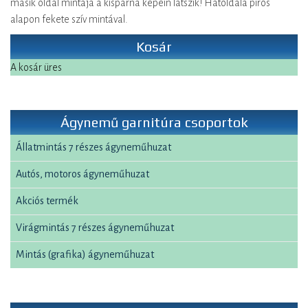
másik oldal mintája a kispárna képein látszik! Hátoldala piros
alapon fekete szív mintával.
Kosár
A kosár üres
Ágynemű garnitúra csoportok
Állatmintás 7 részes ágyneműhuzat
Autós, motoros ágyneműhuzat
Akciós termék
Virágmintás 7 részes ágyneműhuzat
Mintás (grafika) ágyneműhuzat