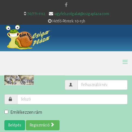
70/771-1112
ugyfelszolgalat@csigaplaza.com
Hétfő-Péntek: 10-15h
Emlékezzen rám
Belépés
Regisztráció