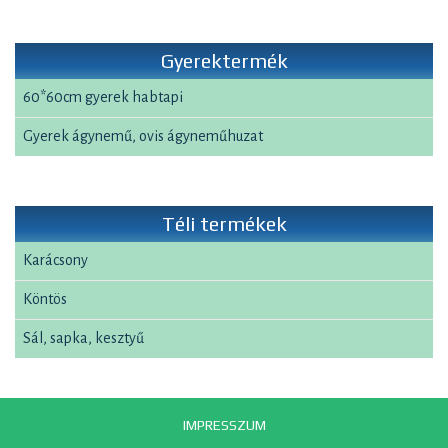
Gyerektermék
60*60cm gyerek habtapi
Gyerek ágynemű, ovis ágyneműhuzat
Téli termékek
Karácsony
Köntös
Sál, sapka, kesztyű
IMPRESSZUM