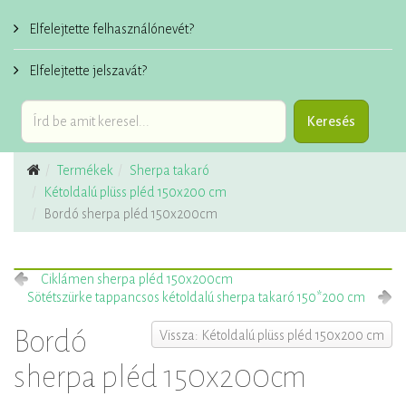
Elfelejtette felhasználónevét?
Elfelejtette jelszavát?
Termékek
Sherpa takaró
Kétoldalú plüss pléd 150x200 cm
Bordó sherpa pléd 150x200cm
Ciklámen sherpa pléd 150x200cm
Sötétszürke tappancsos kétoldalú sherpa takaró 150*200 cm
Bordó
Vissza: Kétoldalú plüss pléd 150x200 cm
sherpa pléd 150x200cm