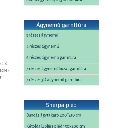
Ágynemű garnitúra
3 részes ágynemű
4 részes ágynemű
6 részes ágynemű garnitúra
karó.
7 részes ágyneműhuzat garnitúra
hetnek
r
7 részes 3D ágynemű garnitúra
Sherpa pléd
Bundás ágytakaró 200*230 cm
Kétoldalú plüss pléd 150x200 cm