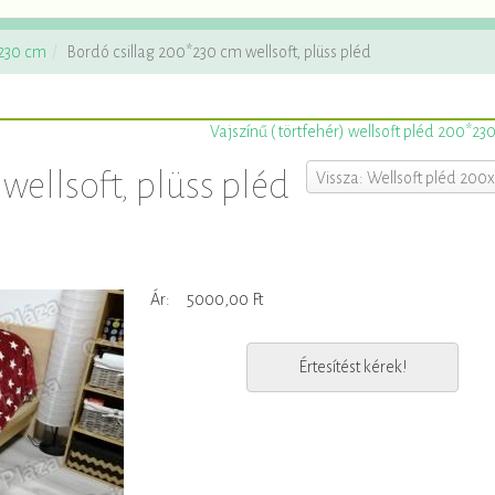
x230 cm
Bordó csillag 200*230 cm wellsoft, plüss pléd
Vajszínű ( törtfehér) wellsoft pléd 200*23
wellsoft, plüss pléd
Vissza: Wellsoft pléd 200
Ár:
5000,00 Ft
Értesítést kérek!