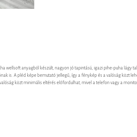
ellsoft anyagból készült, nagyon jó tapintású, igazi pihe-puha lágy ta
ak is. A pléd képe bemutató jellegű, így a fénykép és a valóság közt le
alóság közt minimális eltérés előfordulhat, mivel a telefon vagy a monito