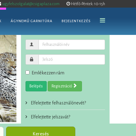
ugyfelszolgalat@csigaplaza.com
Hétfő-Péntek: 10-15h
K
ÁGYNEMŰ GARNITÚRA
BEJELENTKEZÉS
Emlékezzen rám
Belépés
Regisztráció
Elfelejtette felhasználónevét?
Elfelejtette jelszavát?