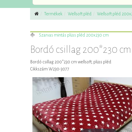
Termékek
Wellsoft pléd
Wellsoft pléd 200
Szarvas mintás plüss pléd 200x230 cm
Bordó csillag 200*230 cm 
Bordó csillag 200*230 cm wellsoft, plüss pléd
Cikkszám W230-3077