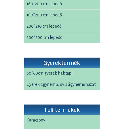
160*200 cm lepedő
180*200 cm lepedő
200*230 cm lepedő
200*200 cm lepedő
Gyerektermék
60*60cm gyerek habtapi
Gyerek ágynemű, ovis ágyneműhuzat
Téli termékek
Karácsony