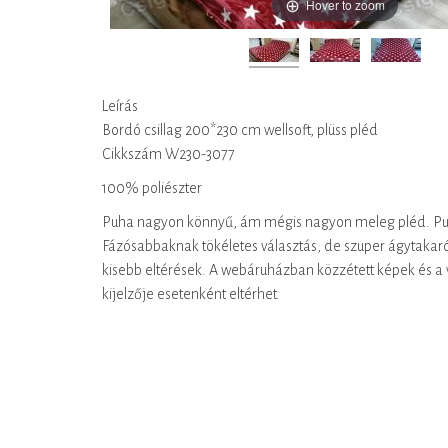
Hover to zoom
Leírás
Bordó csillag 200*230 cm wellsoft, plüss pléd
Cikkszám W230-3077
100% poliészter
Puha nagyon könnyű, ám mégis nagyon meleg pléd. Puha w
Fázósabbaknak tökéletes választás, de szuper ágytakarón
kisebb eltérések. A webáruházban közzétett képek és a v
kijelzője esetenként eltérhet.