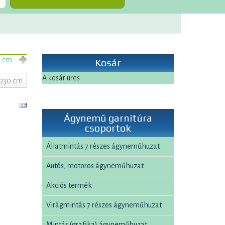
0 cm
Kosár
A kosár üres
x230 cm
Ágynemű garnitúra
csoportok
Állatmintás 7 részes ágyneműhuzat
Autós, motoros ágyneműhuzat
Akciós termék
Virágmintás 7 részes ágyneműhuzat
Mintás (grafika) ágyneműhuzat