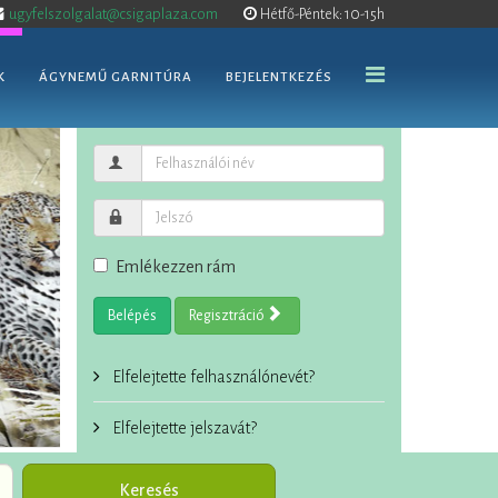
ugyfelszolgalat@csigaplaza.com
Hétfő-Péntek: 10-15h
K
ÁGYNEMŰ GARNITÚRA
BEJELENTKEZÉS
Emlékezzen rám
Belépés
Regisztráció
Elfelejtette felhasználónevét?
Elfelejtette jelszavát?