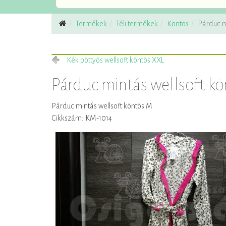
Termékek
Téli termékek
Köntös
Párduc m
Kék pöttyös wellsoft köntös XXL
Párduc mintás wellsoft k
Párduc mintás wellsoft köntös M
Cikkszám: KM-1014