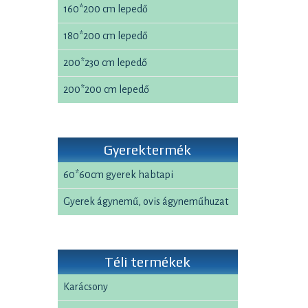
160*200 cm lepedő
180*200 cm lepedő
200*230 cm lepedő
200*200 cm lepedő
Gyerektermék
60*60cm gyerek habtapi
Gyerek ágynemű, ovis ágyneműhuzat
Téli termékek
Karácsony