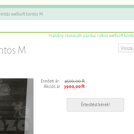
intás wellsoft köntös M
Halvány rózsaszín párduc csíkos wellsoft könt
öntös M
Vissza:
Eredeti ár:
4500,00 Ft
Akciós ár
3900,00 Ft
Értesítést kérek!