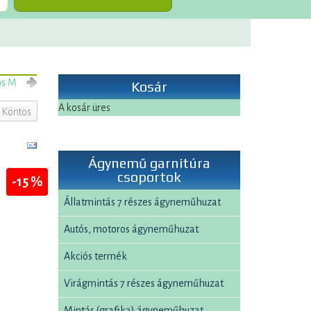
ös M
Kosár
A kosár üres
 Köntös
Ágynemű garnitúra
csoportok
-15 %
Állatmintás 7 részes ágyneműhuzat
Autós, motoros ágyneműhuzat
Akciós termék
Virágmintás 7 részes ágyneműhuzat
Mintás (grafika) ágyneműhuzat