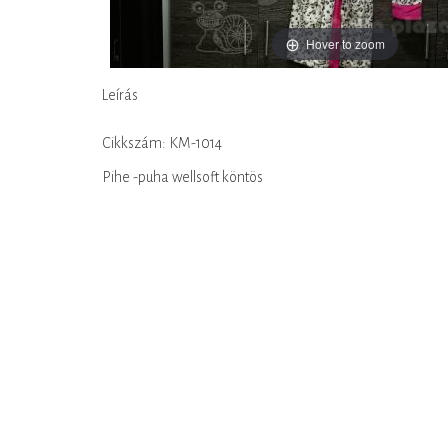
Hover to zoom
Leírás
Cikkszám: KM-1014
Pihe -puha wellsoft köntös