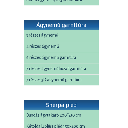
Ágynemű garnitúra
3 részes ágynemű
4 részes ágynemű
6 részes ágynemű garnitúra
7 részes ágyneműhuzat garnitúra
7 részes 3D ágynemű garnitúra
Sherpa pléd
Bundás ágytakaró 200*230 cm
Kétoldalú plüss pléd 150x200 cm