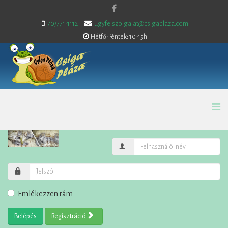
70/771-1112
ugyfelszolgalat@csigaplaza.com
Hétfő-Péntek: 10-15h
Emlékezzen rám
Belépés
Regisztráció