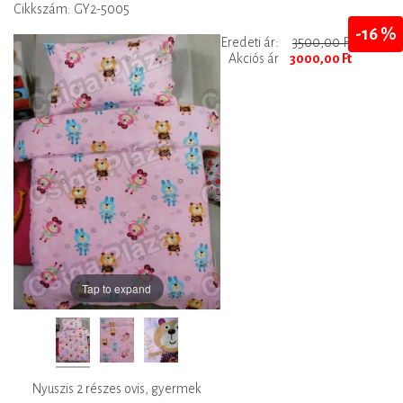
Cikkszám: GY2-5005
-16 %
Eredeti ár:
3500,00 Ft
Akciós ár
3000,00 Ft
Tap to expand
Nyuszis 2 részes ovis, gyermek