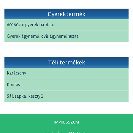
Gyerektermék
60*60cm gyerek habtapi
Gyerek ágynemű, ovis ágyneműhuzat
Téli termékek
Karácsony
Köntös
Sál, sapka, kesztyű
IMPRESSZUM