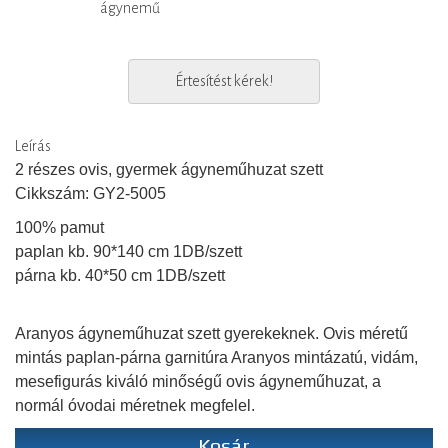
ágynemű
Értesítést kérek!
Leírás
2 részes ovis, gyermek ágyneműhuzat szett
Cikkszám: GY2-5005
100% pamut
paplan kb. 90*140 cm 1DB/szett
párna kb. 40*50 cm 1DB/szett
Aranyos ágyneműhuzat szett gyerekeknek. Ovis méretű
mintás paplan-párna garnitúra Aranyos mintázatú, vidám,
mesefigurás kiváló minőségű ovis ágyneműhuzat, a
normál óvodai méretnek megfelel.
Kosár