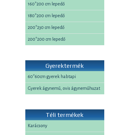
160*200 cm lepedő
180*200 cm lepedő
200*230 cm lepedő
200*200 cm lepedő
Gyerektermék
60*60cm gyerek habtapi
Gyerek ágynemű, ovis ágyneműhuzat
Téli termékek
Karácsony