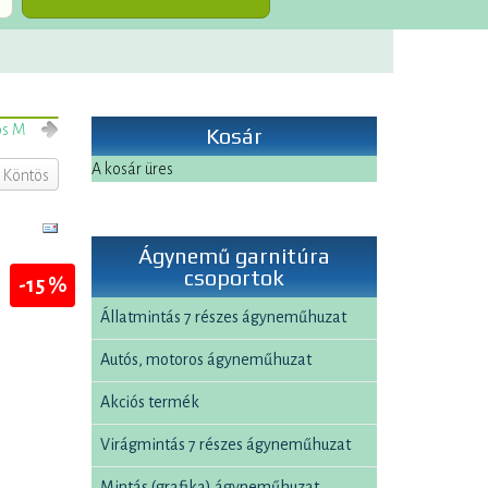
ös M
Kosár
A kosár üres
 Köntös
Ágynemű garnitúra
csoportok
-15 %
Állatmintás 7 részes ágyneműhuzat
Autós, motoros ágyneműhuzat
Akciós termék
Virágmintás 7 részes ágyneműhuzat
Mintás (grafika) ágyneműhuzat