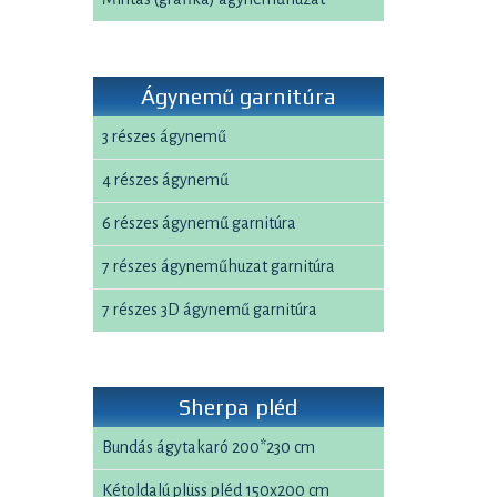
Ágynemű garnitúra
3 részes ágynemű
4 részes ágynemű
6 részes ágynemű garnitúra
7 részes ágyneműhuzat garnitúra
7 részes 3D ágynemű garnitúra
Sherpa pléd
Bundás ágytakaró 200*230 cm
Kétoldalú plüss pléd 150x200 cm