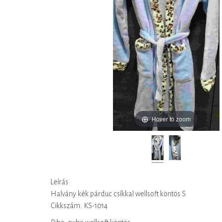
Hover to zoom
Leírás
Halvány kék párduc csíkkal wellsoft köntös S
Cikkszám: KS-1014