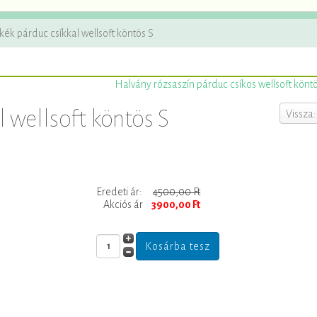
ék párduc csíkkal wellsoft köntös S
Halvány rózsaszín párduc csíkos wellsoft könt
 wellsoft köntös S
Vissza:
Eredeti ár:
4500,00 Ft
Akciós ár
3900,00 Ft