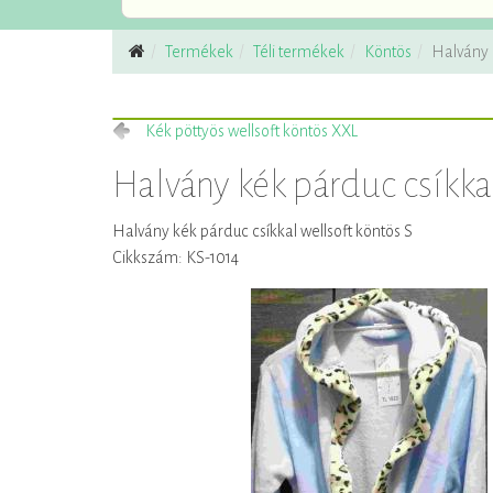
Termékek
Téli termékek
Köntös
Halvány k
Kék pöttyös wellsoft köntös XXL
Halvány kék párduc csíkkal
Halvány kék párduc csíkkal wellsoft köntös S
Cikkszám: KS-1014