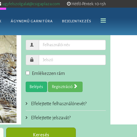
ugyfelszolgalat@csigaplaza.com
Hétfő-Péntek: 10-15h
K
ÁGYNEMŰ GARNITÚRA
BEJELENTKEZÉS
Emlékezzen rám
Belépés
Regisztráció
Elfelejtette felhasználónevét?
Elfelejtette jelszavát?